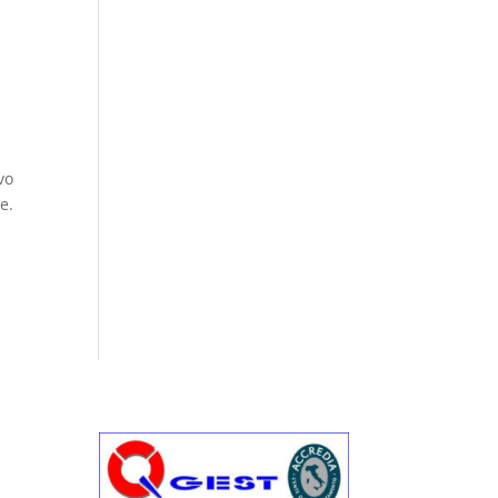
vo
e.