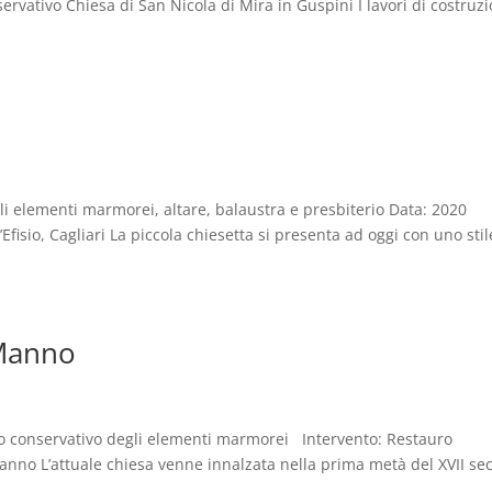
ervativo Chiesa di San Nicola di Mira in Guspini I lavori di costruz
li elementi marmorei, altare, balaustra e presbiterio Data: 2020
fisio, Cagliari La piccola chiesetta si presenta ad oggi con uno stil
 Manno
o conservativo degli elementi marmorei Intervento: Restauro
nno L’attuale chiesa venne innalzata nella prima metà del XVII se