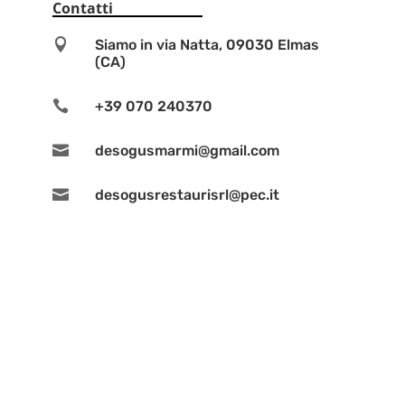
Contatti

Siamo in via Natta, 09030 Elmas
(CA)

+39 070 240370

desogusmarmi@gmail.com

desogusrestaurisrl@pec.it