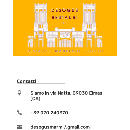
Contatti

Siamo in via Natta, 09030 Elmas
(CA)

+39 070 240370

desogusmarmi@gmail.com