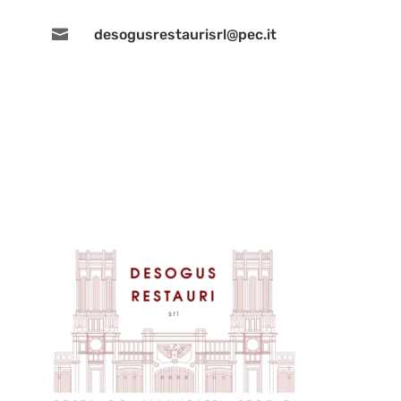

desogusrestaurisrl@pec.it