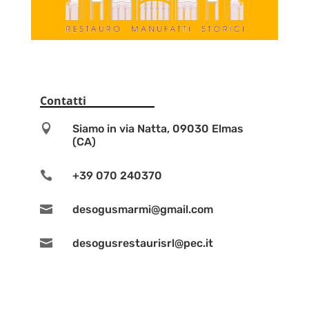
Contatti

Siamo in via Natta, 09030 Elmas
(CA)

+39 070 240370

desogusmarmi@gmail.com

desogusrestaurisrl@pec.it